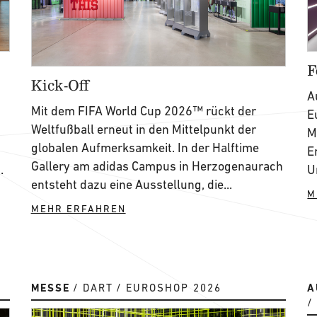
F
Kick-Off
A
Mit dem FIFA World Cup 2026™ rückt der
E
Weltfußball erneut in den Mittelpunkt der
M
globalen Aufmerksamkeit. In der Halftime
E
Gallery am adidas Campus in Herzogenaurach
.
U
entsteht dazu eine Ausstellung, die...
M
MEHR ERFAHREN
MESSE
DART
EUROSHOP 2026
A