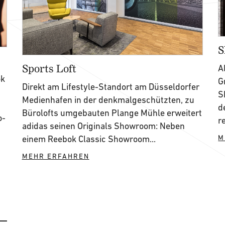
S
Sports Loft
A
ok
G
Direkt am Lifestyle-Standort am Düsseldorfer
S
Medienhafen in der denkmalgeschützten, zu
d
Bürolofts umgebauten Plange Mühle erweitert
o-
r
adidas seinen Originals Showroom: Neben
einem Reebok Classic Showroom...
M
MEHR ERFAHREN