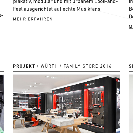
plakativ, modular und mit urbanem Look-and-
i
Feel ausgerichtet auf echte Musikfans.
B
o-
D
MEHR ERFAHREN
M
PROJEKT
WÜRTH
FAMILY STORE 2016
S