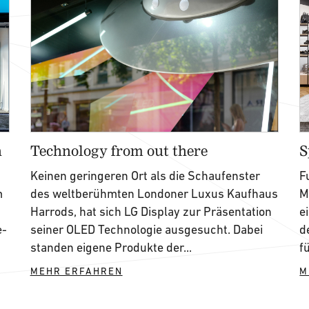
n
Technology from out there
S
Keinen geringeren Ort als die Schaufenster
F
m
des weltberühmten Londoner Luxus Kaufhaus
M
Harrods, hat sich LG Display zur Präsentation
e
e-
seiner OLED Technologie ausgesucht. Dabei
d
standen eigene Produkte der...
f
MEHR ERFAHREN
M