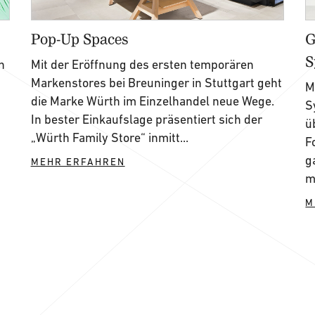
Pop-Up Spaces
G
S
n
Mit der Eröffnung des ersten temporären
Markenstores bei Breuninger in Stuttgart geht
M
die Marke Würth im Einzelhandel neue Wege.
S
In bester Einkaufslage präsentiert sich der
ü
„Würth Family Store“ inmitt...
F
g
MEHR ERFAHREN
m
M