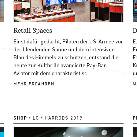
Retail Spaces
D
Einst dafür gedacht, Piloten der US-Armee vor
E
der blendenden Sonne und dem intensiven
E
Blau des Himmels zu schützen, entstand die
F
heute zur Kultbrille avancierte Ray-Ban
K
.
Aviator mit dem charakteristisc...
u
MEHR ERFAHREN
M
SHOP
LG
HARRODS 2019
P