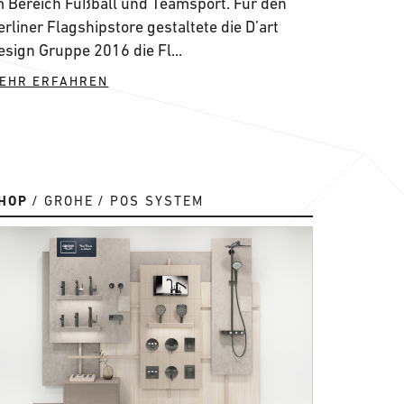
m Bereich Fußball und Teamsport. Für den
erliner Flagshipstore gestaltete die D’art
esign Gruppe 2016 die Fl...
EHR ERFAHREN
HOP
GROHE
POS SYSTEM