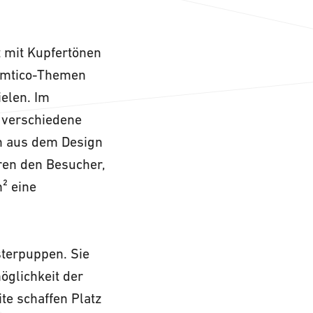
t mit Kupfertönen
e Amtico-Themen
elen. Im
 verschiedene
n aus dem Design
eren den Besucher,
² eine
sterpuppen. Sie
öglichkeit der
te schaffen Platz