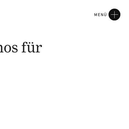
MENÜ
os für