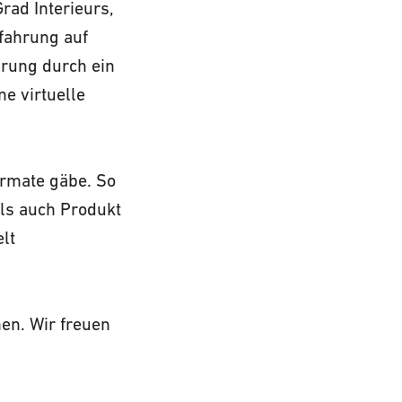
rad Interieurs,
fahrung auf
hrung durch ein
e virtuelle
ormate gäbe. So
als auch Produkt
lt
n. Wir freuen