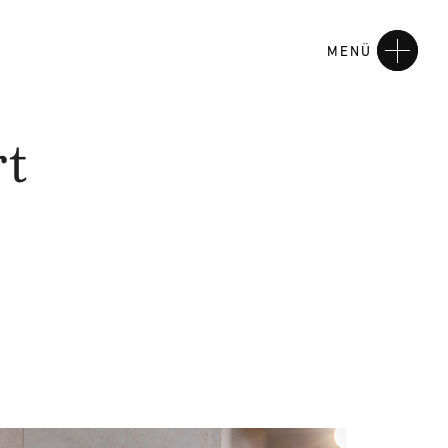
MENÜ
rt