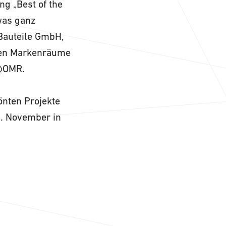
g „Best of the
twas ganz
Bauteile GmbH,
igen Markenräume
 @OMR.
önten Projekte
1. November in