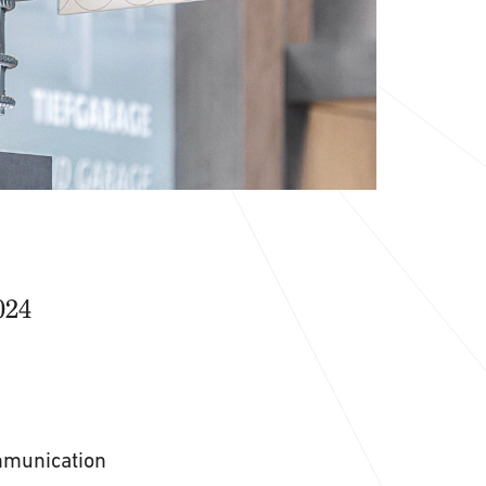
024
mmunication