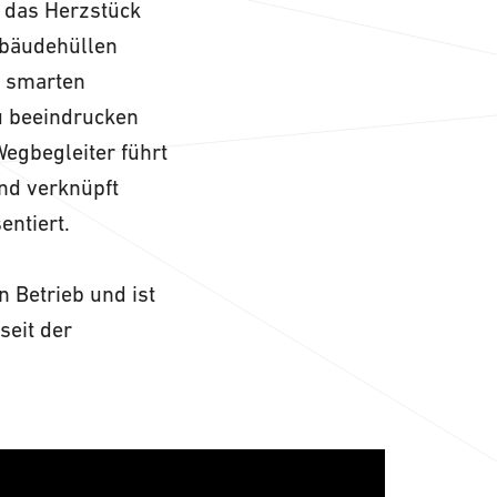
 das Herzstück
ebäudehüllen
u smarten
zu beeindrucken
Wegbegleiter führt
nd verknüpft
entiert.
 Betrieb und ist
seit der