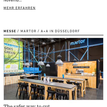
MEHR ERFAHREN
MESSE
MARTOR
A+A IN DÜSSELDORF
The safer way to cut