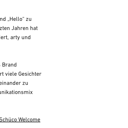
nd „Hello“ zu
zten Jahren hat
iert, arty und
s Brand
t viele Gesichter
einander zu
unikationsmix
Schüco Welcome