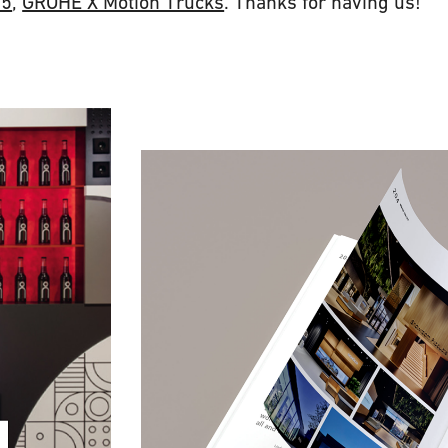
55
,
GROHE X Motion Trucks
. Thanks for having us!