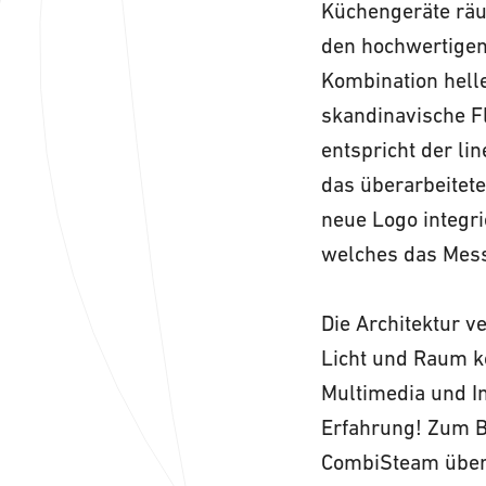
Küchengeräte räum
den hochwertigen
Kombination hell
skandinavische F
entspricht der li
das überarbeitete
neue Logo integri
welches das Mess
Die Architektur 
Licht und Raum k
Multimedia und In
Erfahrung! Zum B
CombiSteam über 