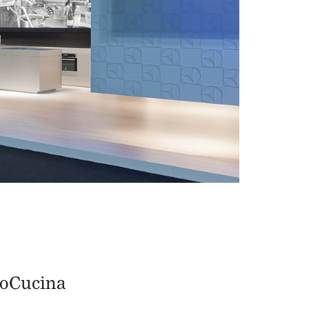
roCucina