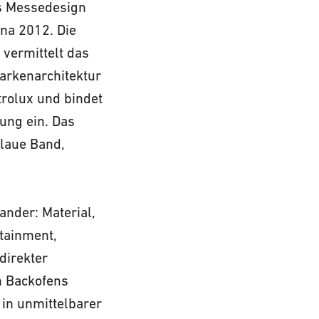
as Messedesign
na 2012. Die
vermittelt das
arkenarchitektur
trolux und bindet
tung ein. Das
blaue Band,
nder: Material,
tainment,
direkter
n Backofens
in unmittelbarer