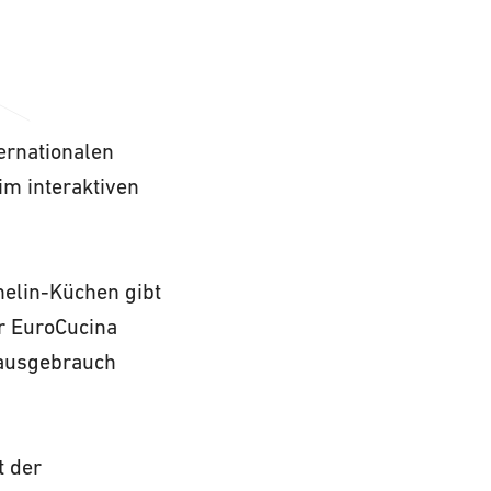
ernationalen
im interaktiven
helin-Küchen gibt
er EuroCucina
 Hausgebrauch
t der