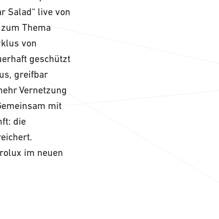
r Salad“ live von
ur zum Thema
yklus von
uerhaft geschützt
s, greifbar
 mehr Vernetzung
 Gemeinsam mit
t: die
eichert.
rolux im neuen