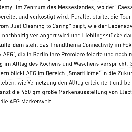
cademy“ im Zentrum des Messestandes, wo der „Caesa
reitet und verköstigt wird. Parallel startet die To
om Just Cleaning to Caring“ zeigt, wie der Lebensz
 nachhaltig verlängert wird und Lieblingsstücke da
ußerdem steht das Trendthema Connectivity im Foku
 AEG“, die in Berlin ihre Premiere feierte und noch
g im Alltag des Kochens und Waschens verspricht.
rn blickt AEG im Bereich „SmartHome“ in die Zukunf
eben, wie Vernetzung den Alltag erleichtert und ber
änzt die 450 qm große Markenausstellung von Elect
 die AEG Markenwelt.