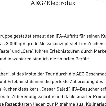
AEG/Electrolux
Gruppe gestaltet erneut den IFA-Auftritt für seinen 
Das 3.000 qm große Messekonzept steht im Zeichen d
aste“ und „Care“ führen Erlebnistouren durch Marke
nd inszenieren sinnlich die smarten Geräte.
ther“ ist das Motto der Tour durch die AEG Geschma
fünf Erlebnisstationen die perfekte Zubereitung des 
n Küchenklassikers „Caesar Salad“. IFA-Besucher er
imale Zubereitungsschritte und dank smarter Produk
ge Rezeptkarten liegen zur Mitnahme aus. Kulinari