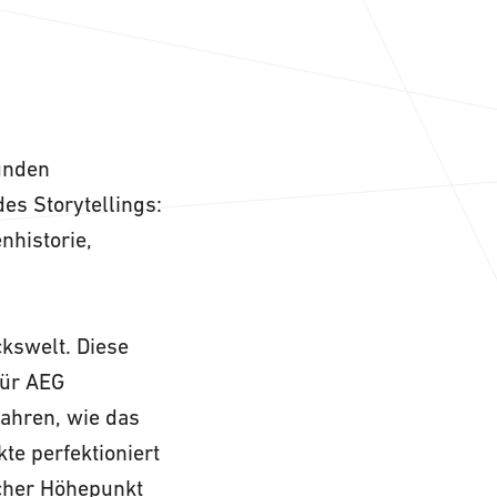
Kunden
es Storytellings:
nhistorie,
ckswelt. Diese
für AEG
fahren, wie das
te perfektioniert
scher Höhepunkt