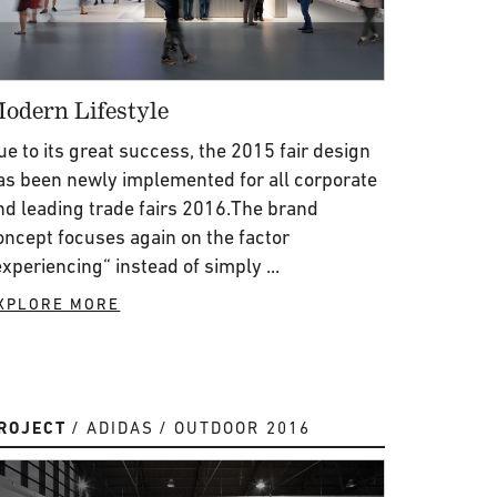
odern Lifestyle
ue to its great success, the 2015 fair design
as been newly implemented for all corporate
nd leading trade fairs 2016.The brand
oncept focuses again on the factor
experiencing“ instead of simply ...
XPLORE MORE
ROJECT
ADIDAS
OUTDOOR 2016