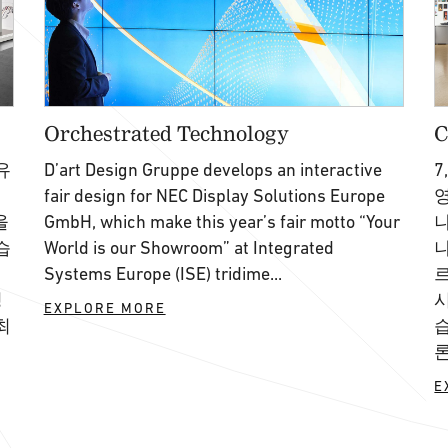
Orchestrated Technology
C
유
D’art Design Gruppe develops an interactive
7
fair design for NEC Display Solutions Europe
영
을
GmbH, which make this year’s fair motto “Your
나
습
World is our Showroom” at Integrated
Systems Europe (ISE) tridime...
르
성
EXPLORE MORE
최
론
E