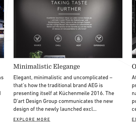
Minimalistic Elegange
O
ns
Elegant, minimalistic and uncomplicated –
A
that’s how the traditional brand AEG is
p
d
presenting itself at Küchenmeile 2016. The
n
D’art Design Group communicates the new
p
design of the newly launched excl...
c
EXPLORE MORE
E