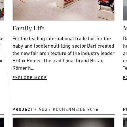
Family Life
M
he
For the leading international trade fair for the
D
f
baby and toddler outfitting sector Dart created
h
the new fair architecture of the industry leader
a
or
Britax Römer. The traditional brand Britax
c
Römer h...
“
EXPLORE MORE
E
PROJECT
AEG
KÜCHENMEILE 2016
P