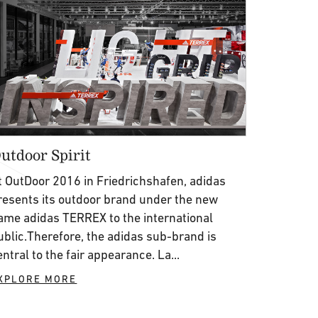
utdoor Spirit
t OutDoor 2016 in Friedrichshafen, adidas
resents its outdoor brand under the new
ame adidas TERREX to the international
ublic.Therefore, the adidas sub-brand is
entral to the fair appearance. La...
XPLORE MORE