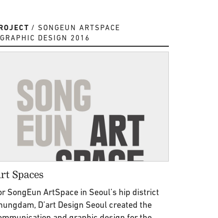
ROJECT
SONGEUN ARTSPACE
GRAPHIC DESIGN 2016
rt Spaces
or SongEun ArtSpace in Seoul’s hip district
hungdam, D’art Design Seoul created the
ommunication and graphic design for the