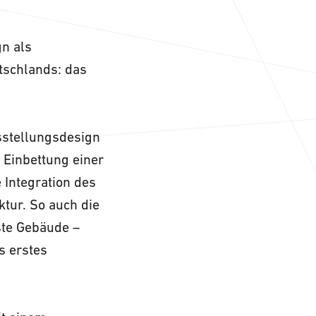
gn als
utschlands: das
sstellungsdesign
 Einbettung einer
 Integration des
tur. So auch die
ste Gebäude –
s erstes