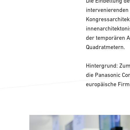
Die Einbettung de
intervenierenden
Kongressarchitek
innenarchitektoni
der temporären A
Quadratmetern.
Hintergrund: Zum
die Panasonic Co
europäische Firm