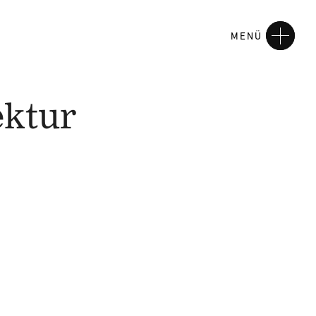
MENÜ
ektur