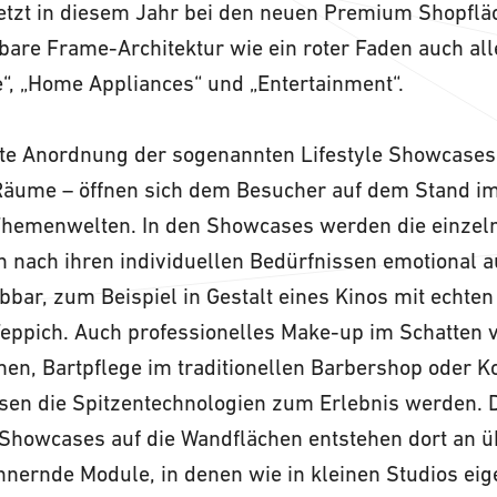
etzt in diesem Jahr bei den neuen Premium Shopflä
are Frame-Architektur wie ein roter Faden auch all
“, „Home Appliances“ und „Entertainment“.
zte Anordnung der sogenannten Lifestyle Showcase
 Räume – öffnen sich dem Besucher auf dem Stand 
Themenwelten. In den Showcases werden die einzel
n nach ihren individuellen Bedürfnissen emotional 
bbar, zum Beispiel in Gestalt eines Kinos mit echten
Teppich. Auch professionelles Make-up im Schatten 
en, Bartpflege im traditionellen Barbershop oder 
sen die Spitzentechnologien zum Erlebnis werden. 
Showcases auf die Wandflächen entstehen dort an 
nnernde Module, in denen wie in kleinen Studios ei