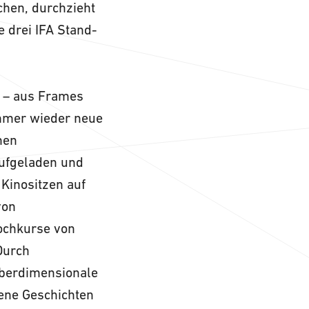
chen, durchzieht
e drei IFA Stand-
s – aus Frames
immer wieder neue
nen
aufgeladen und
 Kinositzen auf
von
Kochkurse von
Durch
überdimensionale
gene Geschichten