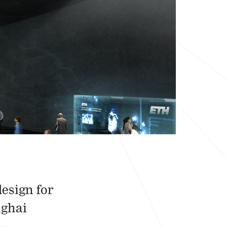
esign for
nghai