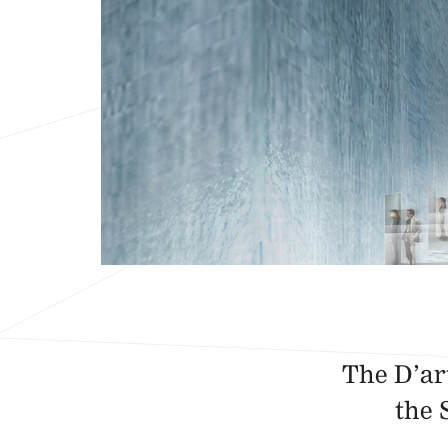
The D’ar
the 