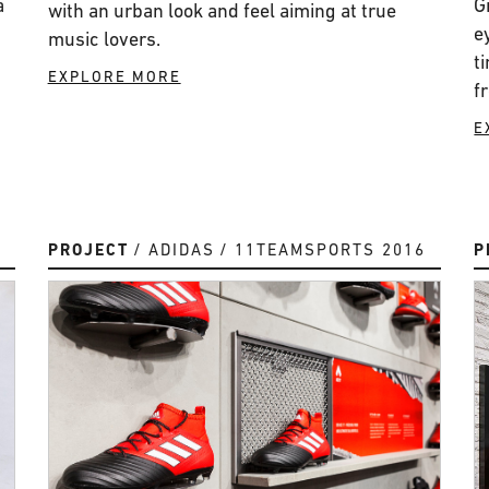
a
G
with an urban look and feel aiming at true
e
music lovers.
t
EXPLORE MORE
f
E
PROJECT
ADIDAS
11TEAMSPORTS 2016
P