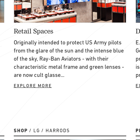
Retail Spaces
D
Originally intended to protect US Army pilots
E
from the glare of the sun and the intense blue
G
of the sky, Ray-Ban Aviators - with their
p
characteristic metal frame and green lenses -
i
are now cult glasse...
p
EXPLORE MORE
E
SHOP
LG
HARRODS
P