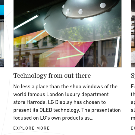
Technology from out there
S
n
No less a place than the shop windows of the
F
world famous London luxury department
t
store Harrods, LG Display has chosen to
s
present its OLED technology. The presentation
s
focused on LG's own products as...
m
EXPLORE MORE
E